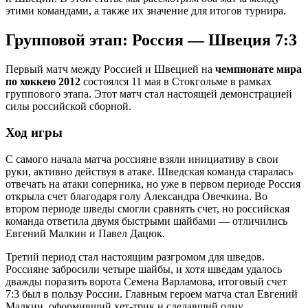
этими командами, а также их значение для итогов турнира.
Групповой этап: Россия — Швеция 7:3
Первый матч между Россией и Швецией на
чемпионате мира
по хоккею 2012
состоялся 11 мая в Стокгольме в рамках
группового этапа. Этот матч стал настоящей демонстрацией
силы российской сборной.
Ход игры
С самого начала матча россияне взяли инициативу в свои
руки, активно действуя в атаке. Шведская команда старалась
отвечать на атаки соперника, но уже в первом периоде Россия
открыла счет благодаря голу Александра Овечкина. Во
втором периоде шведы смогли сравнять счет, но российская
команда ответила двумя быстрыми шайбами — отличились
Евгений Малкин и Павел Дацюк.
Третий период стал настоящим разгромом для шведов.
Россияне забросили четыре шайбы, и хотя шведам удалось
дважды поразить ворота Семена Варламова, итоговый счет
7:3 был в пользу России. Главным героем матча стал Евгений
Малкин, оформивший хет-трик и сделавший одну