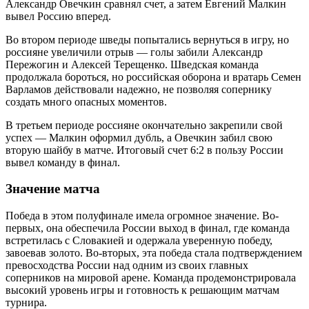
Александр Овечкин сравнял счет, а затем Евгений Малкин
вывел Россию вперед.
Во втором периоде шведы попытались вернуться в игру, но
россияне увеличили отрыв — голы забили Александр
Пережогин и Алексей Терещенко. Шведская команда
продолжала бороться, но российская оборона и вратарь Семен
Варламов действовали надежно, не позволяя сопернику
создать много опасных моментов.
В третьем периоде россияне окончательно закрепили свой
успех — Малкин оформил дубль, а Овечкин забил свою
вторую шайбу в матче. Итоговый счет 6:2 в пользу России
вывел команду в финал.
Значение матча
Победа в этом полуфинале имела огромное значение. Во-
первых, она обеспечила России выход в финал, где команда
встретилась с Словакией и одержала уверенную победу,
завоевав золото. Во-вторых, эта победа стала подтверждением
превосходства России над одним из своих главных
соперников на мировой арене. Команда продемонстрировала
высокий уровень игры и готовность к решающим матчам
турнира.