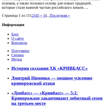
игроков, а также положил основу для новых традиций,
которые стали важной частью российского хоккея. ...
Страница 1 из 15
1
2
3
4
5
»
10
...
Последняя »
Информация
Блог
О сайте
Контакты
Популярно
Свежие
Метки
История создания ХК «КРИВБАСС»
Дмитрий Нименко — мощное усиление
криворожской атаки
«Донбасс» — «Кривбасс» — 5:2.
Криворожане заканчивают дебютный сезон
на третьем месте