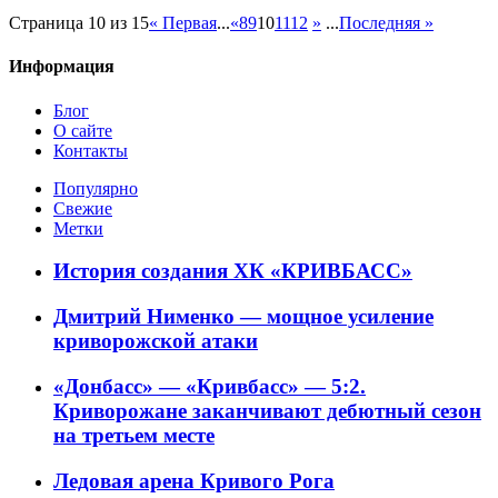
Страница 10 из 15
« Первая
...
«
8
9
10
11
12
»
...
Последняя »
Информация
Блог
О сайте
Контакты
Популярно
Свежие
Метки
История создания ХК «КРИВБАСС»
Дмитрий Нименко — мощное усиление
криворожской атаки
«Донбасс» — «Кривбасс» — 5:2.
Криворожане заканчивают дебютный сезон
на третьем месте
Ледовая арена Кривого Рога