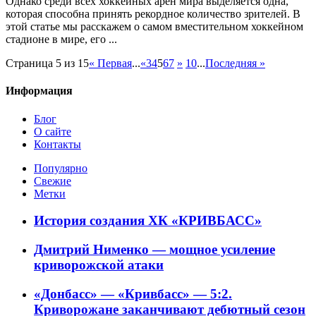
Однако среди всех хоккейных арен мира выделяется одна,
которая способна принять рекордное количество зрителей. В
этой статье мы расскажем о самом вместительном хоккейном
стадионе в мире, его ...
Страница 5 из 15
« Первая
...
«
3
4
5
6
7
»
10
...
Последняя »
Информация
Блог
О сайте
Контакты
Популярно
Свежие
Метки
История создания ХК «КРИВБАСС»
Дмитрий Нименко — мощное усиление
криворожской атаки
«Донбасс» — «Кривбасс» — 5:2.
Криворожане заканчивают дебютный сезон