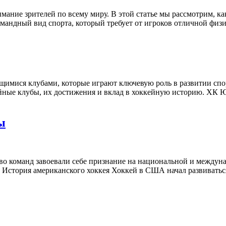
ание зрителей по всему миру. В этой статье мы рассмотрим, ка
мандный вид спорта, который требует от игроков отличной физич
мися клубами, которые играют ключевую роль в развитии спорт
йные клубы, их достижения и вклад в хоккейную историю. ХК Ю
ы
о команд завоевали себе признание на национальной и междуна
 История американского хоккея Хоккей в США начал развиваться