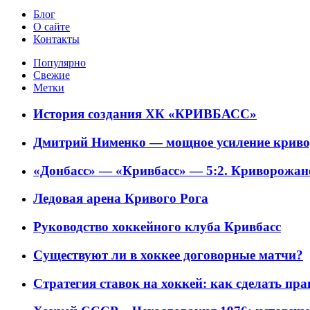
Блог
О сайте
Контакты
Популярно
Свежие
Метки
История создания ХК «КРИВБАСС»
Дмитрий Нименко — мощное усиление криво
«Донбасс» — «Кривбасс» — 5:2. Криворожане
Ледовая арена Кривого Рога
Руководство хоккейного клуба Кривбасс
Существуют ли в хоккее договорные матчи?
Стратегия ставок на хоккей: как сделать п