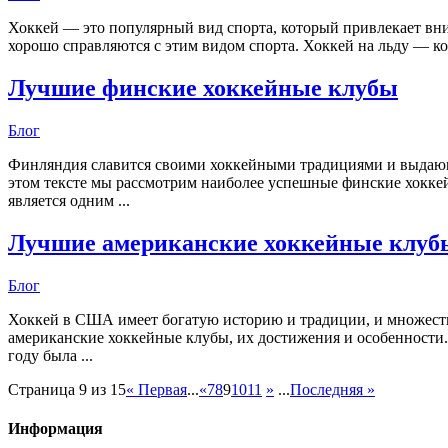
Хоккей — это популярный вид спорта, который привлекает вним
хорошо справляются с этим видом спорта. Хоккей на льду — ко
Лучшие финские хоккейные клубы
Блог
Финляндия славится своими хоккейными традициями и выдающи
этом тексте мы рассмотрим наиболее успешные финские хокке
является одним ...
Лучшие американские хоккейные клуб
Блог
Хоккей в США имеет богатую историю и традиции, и множеств
американские хоккейные клубы, их достижения и особенности.
году была ...
Страница 9 из 15
« Первая
...
«
7
8
9
10
11
»
...
Последняя »
Информация