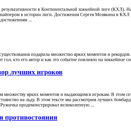
и результативности в Континентальной хоккейной лиге (КХЛ). 
 снайпером в истории лиги. Достижения Сергея Мозякина в КХ
достижениям ...
 существования подарила множество ярких моментов и рекордов.
т гол, кто его автор и как это событие повлияло на хоккейное с
зор лучших игроков
я множеству ярких моментов и выдающимся игрокам. В этом сез
тоянство на льду. В этом тексте мы рассмотрим лучших бомбард
ужичка продемонстрировал великолепную ...
ия противостояния