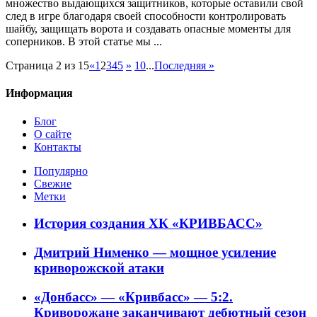
множество выдающихся защитников, которые оставили свой
след в игре благодаря своей способности контролировать
шайбу, защищать ворота и создавать опасные моменты для
соперников. В этой статье мы ...
Страница 2 из 15
«
1
2
3
4
5
»
10
...
Последняя »
Информация
Блог
О сайте
Контакты
Популярно
Свежие
Метки
История создания ХК «КРИВБАСС»
Дмитрий Нименко — мощное усиление
криворожской атаки
«Донбасс» — «Кривбасс» — 5:2.
Криворожане заканчивают дебютный сезон